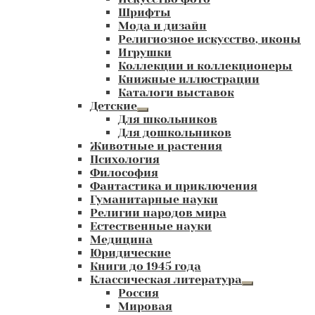
Шрифты
Мода и дизайн
Религиозное искусство, иконы
Игрушки
Коллекции и коллекционеры
Книжные иллюстрации
Каталоги выставок
Детские
Развернутое
Для школьников
вложенное
Для дошкольников
меню
Животные и растения
Психология
Философия
Фантастика и приключения
Гуманитарные науки
Религии народов мира
Естественные науки
Медицина
Юридические
Книги до 1945 года
Классическая литература
Развернутое
Россия
вложенное
Мировая
меню