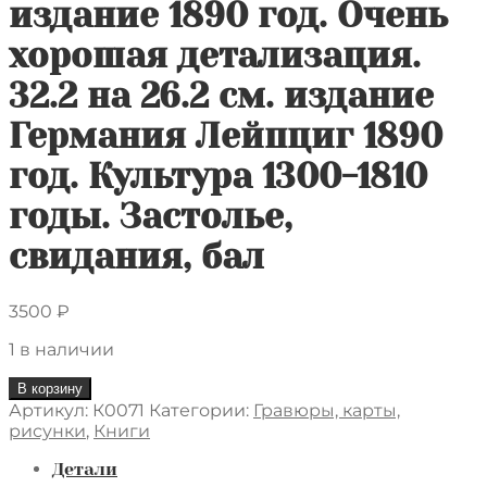
издание 1890 год. Очень
хорошая детализация.
32.2 на 26.2 см. издание
Германия Лейпциг 1890
год. Культура 1300-1810
годы. Застолье,
свидания, бал
3500
₽
1 в наличии
Количество
В корзину
товара
Артикул:
К0071
Категории:
Гравюры, карты,
Старинная
рисунки
,
Книги
гравюра,
высокого
Детали