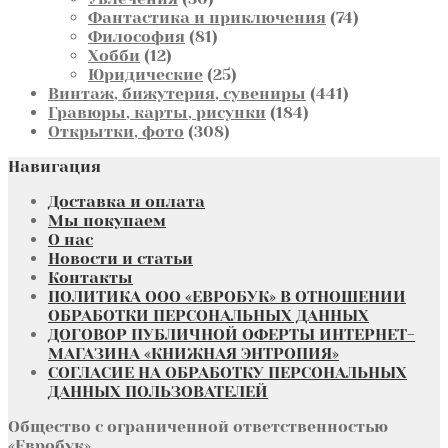
товаров
74
Фантастика и приключения
74
81
товара
Философия
81
12
товар
Хобби
12
товаров
25
Юридические
25
товаров
441
Винтаж, бижутерия, сувениры
441
184
товар
Гравюры, карты, рисунки
184
308
товара
Открытки, фото
308
товаров
Навигация
Доставка и оплата
Мы покупаем
О нас
Новости и статьи
Контакты
ПОЛИТИКА ООО «ЕВРОБУК» В ОТНОШЕНИИ
ОБРАБОТКИ ПЕРСОНАЛЬНЫХ ДАННЫХ
ДОГОВОР ПУБЛИЧНОЙ ОФЕРТЫ ИНТЕРНЕТ-
МАГАЗИНА «КНИЖНАЯ ЭНТРОПИЯ»
СОГЛАСИЕ НА ОБРАБОТКУ ПЕРСОНАЛЬНЫХ
ДАННЫХ ПОЛЬЗОВАТЕЛЕЙ
Общество с ограниченной ответственностью
«Евробук»,