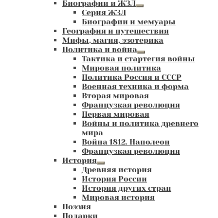
Биографии и ЖЗЛ
Развернутое
Серия ЖЗЛ
вложенное
Биографии и мемуары
меню
География и путешествия
Мифы, магия, эзотерика
Политика и война
Развернутое
Тактика и стартегия войны
вложенное
Мировая политика
меню
Политика Россия и СССР
Военная техника и форма
Вторая мировая
Французкая революция
Первая мировая
Войны и политика древнего
мира
Война 1812. Наполеон
Французкая революция
История
Развернутое
Древняя история
вложенное
История России
меню
История других стран
Мировая история
Поэзия
Подарки