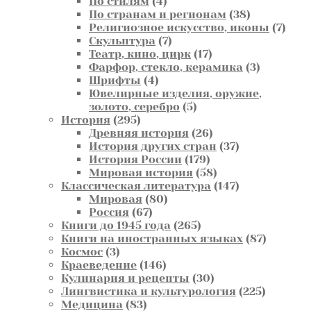
4
товара
По стилям
4
товара
38
По странам и регионам
38
товаров
7
Религиозное искусство, иконы
7
7
това
Скульптура
7
товаров
17
Театр, кино, цирк
17
товаров
3
Фарфор, стекло, керамика
3
4
товара
Шрифты
4
товара
Ювелирные изделия, оружие,
5
золото, серебро
5
295
товаров
История
295
товаров
26
Древняя история
26
товаров
37
История других стран
37
179
товаров
История России
179
товаров
58
Мировая история
58
товаров
147
Классическая литература
147
80
товаров
Мировая
80
67
товаров
Россия
67
товаров
265
Книги до 1945 года
265
товаров
87
Книги на иностранных языках
87
3
товаров
Космос
3
товара
146
Краеведение
146
товаров
30
Кулинария и рецепты
30
товаров
225
Лингвистика и культурология
225
83
товаров
Медицина
83