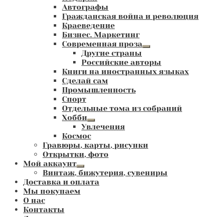
Автографы
Гражданская война и революция
Краеведение
Бизнес. Маркетинг
Современная проза
Развернутое
Другие страны
вложенное
Российские авторы
меню
Книги на иностранных языках
Сделай сам
Промышленность
Спорт
Отдельные тома из собраний
Хобби
Развернутое
Увлечения
вложенное
Космос
меню
Гравюры, карты, рисунки
Открытки, фото
Мой аккаунт
Развернутое
Винтаж, бижутерия, сувениры
вложенное
Доставка и оплата
меню
Мы покупаем
О нас
Контакты