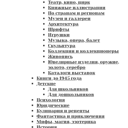
Театр, кино, цирк
Книжные иллюстрации
По странам и регионам
Музеи и галлереи
Архитектура
Шрифты
Игрушки
Музыка, опера, балет
Скульптура
Коллекции и коллекционеры
Живопись
Ювелирные изделия, оружие,
золото, серебро
Каталоги выставок
Книги до 1945 года
Детские
Для школьников
Для дошкольников
Психология
Юридические
Кулинария и рецепты
Фантастика и приключения
Мифы, магия, эзотерика
История