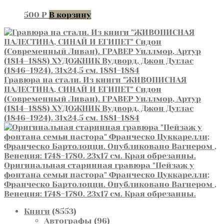
500
₽
В корзину
Гравюра на стали. Из книги "ЖИВОПИСНАЯ
ПАЛЕСТИНА, СИНАЙ И ЕГИПЕТ" Сидон
(Современный Ливан). ГРАВЕР Уиллмор, Артур
(1814–1888) ХУДОЖНИК Вудворд, Джон Дуглас
(1846–1924). 31х24,5 см. 1881-1884
Оригинальная старинная гравюра "Пейзаж у
фонтана семьи пастора" Франческо Цуккарелли;
Франческо Бартолоцци. Опубликовано Вагнером ,
Венеция: 1748-1780. 23х17 см. Края обрезанны.
8553
Книги
8553
товара
96
Автографы
96