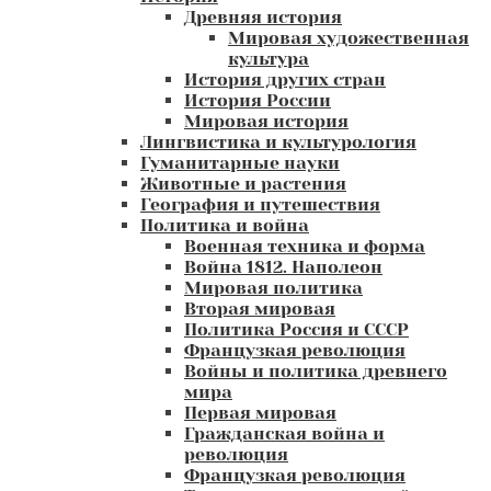
Древняя история
Мировая художественная
культура
История других стран
История России
Мировая история
Лингвистика и культурология
Гуманитарные науки
Животные и растения
География и путешествия
Политика и война
Военная техника и форма
Война 1812. Наполеон
Мировая политика
Вторая мировая
Политика Россия и СССР
Французкая революция
Войны и политика древнего
мира
Первая мировая
Гражданская война и
революция
Французкая революция