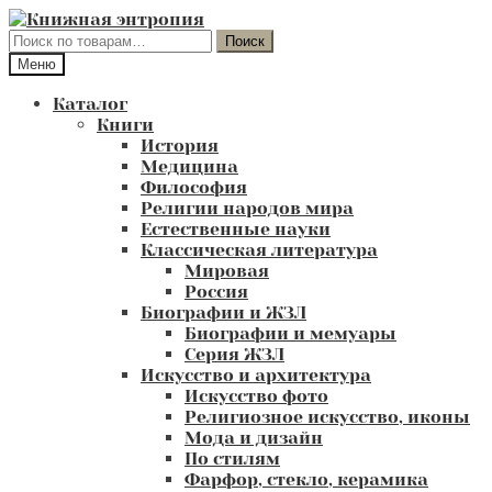
Перейти
Перейти
к
к
Искать:
Поиск
навигации
содержимому
Меню
Каталог
Книги
История
Медицина
Философия
Религии народов мира
Естественные науки
Классическая литература
Мировая
Россия
Биографии и ЖЗЛ
Биографии и мемуары
Серия ЖЗЛ
Искусство и архитектура
Искусство фото
Религиозное искусство, иконы
Мода и дизайн
По стилям
Фарфор, стекло, керамика