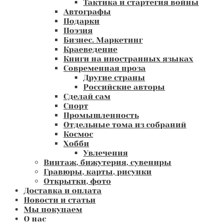
Тактика и стартегия войны
Автографы
Подарки
Поэзия
Бизнес. Маркетинг
Краеведение
Книги на иностранных языках
Современная проза
Другие страны
Российские авторы
Сделай сам
Спорт
Промышленность
Отдельные тома из собраний
Космос
Хобби
Увлечения
Винтаж, бижутерия, сувениры
Гравюры, карты, рисунки
Открытки, фото
Доставка и оплата
Новости и статьи
Мы покупаем
О нас