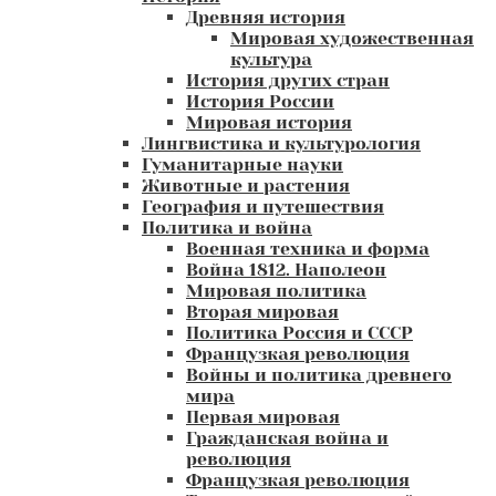
Древняя история
Мировая художественная
культура
История других стран
История России
Мировая история
Лингвистика и культурология
Гуманитарные науки
Животные и растения
География и путешествия
Политика и война
Военная техника и форма
Война 1812. Наполеон
Мировая политика
Вторая мировая
Политика Россия и СССР
Французкая революция
Войны и политика древнего
мира
Первая мировая
Гражданская война и
революция
Французкая революция