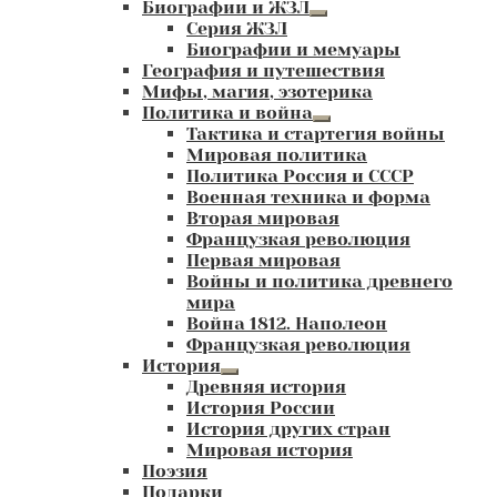
Биографии и ЖЗЛ
Развернутое
Серия ЖЗЛ
вложенное
Биографии и мемуары
меню
География и путешествия
Мифы, магия, эзотерика
Политика и война
Развернутое
Тактика и стартегия войны
вложенное
Мировая политика
меню
Политика Россия и СССР
Военная техника и форма
Вторая мировая
Французкая революция
Первая мировая
Войны и политика древнего
мира
Война 1812. Наполеон
Французкая революция
История
Развернутое
Древняя история
вложенное
История России
меню
История других стран
Мировая история
Поэзия
Подарки