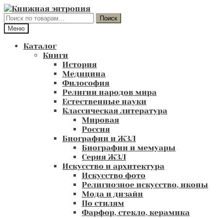
Перейти
Перейти
к
к
Искать:
Поиск
навигации
содержимому
Меню
Каталог
Книги
История
Медицина
Философия
Религии народов мира
Естественные науки
Классическая литература
Мировая
Россия
Биографии и ЖЗЛ
Биографии и мемуары
Серия ЖЗЛ
Искусство и архитектура
Искусство фото
Религиозное искусство, иконы
Мода и дизайн
По стилям
Фарфор, стекло, керамика