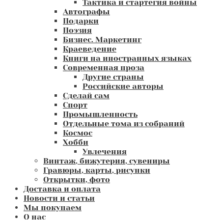
Тактика и стартегия войны
Автографы
Подарки
Поэзия
Бизнес. Маркетинг
Краеведение
Книги на иностранных языках
Современная проза
Другие страны
Российские авторы
Сделай сам
Спорт
Промышленность
Отдельные тома из собраний
Космос
Хобби
Увлечения
Винтаж, бижутерия, сувениры
Гравюры, карты, рисунки
Открытки, фото
Доставка и оплата
Новости и статьи
Мы покупаем
О нас