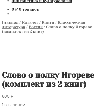
Лингвистика и культурология
0
₽
0 товаров
Главная
/
Каталог
/
Книги
/
Классическая
литература
/
Россия
/
Слово о полку Игореве
(комплект из 2 книг)
Слово о полку Игореве
(комплект из 2 книг)
600
₽
1 в наличии