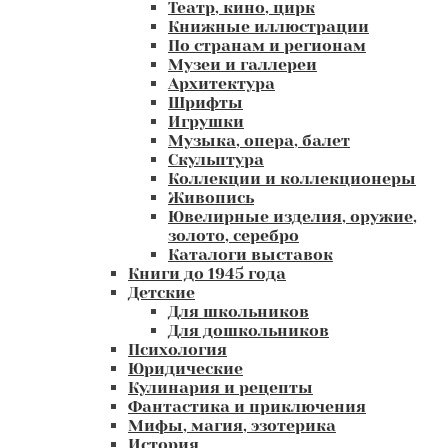
Театр, кино, цирк
Книжные иллюстрации
По странам и регионам
Музеи и галлереи
Архитектура
Шрифты
Игрушки
Музыка, опера, балет
Скульптура
Коллекции и коллекционеры
Живопись
Ювелирные изделия, оружие,
золото, серебро
Каталоги выставок
Книги до 1945 года
Детские
Для школьников
Для дошкольников
Психология
Юридические
Кулинария и рецепты
Фантастика и приключения
Мифы, магия, эзотерика
История