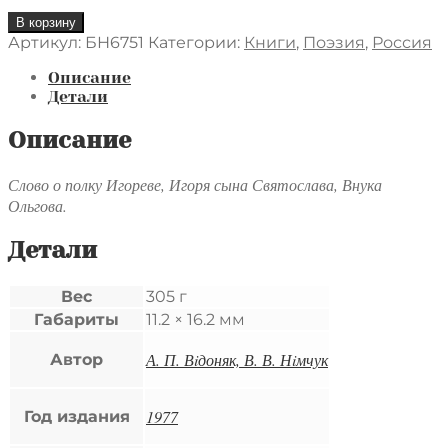
Количество
В корзину
товара
Артикул:
БН6751
Категории:
Книги
,
Поэзия
,
Россия
Слово
о
Описание
полку
Детали
Игореве
(комплект
Описание
из
2
Слово о полку Игореве, Игоря сына Святослава, Внука
книг)
Ольгова.
Детали
Вес
305 г
Габариты
11.2 × 16.2 мм
А. П. Вiдоняк, В. В. Нiмчук
Автор
1977
Год издания