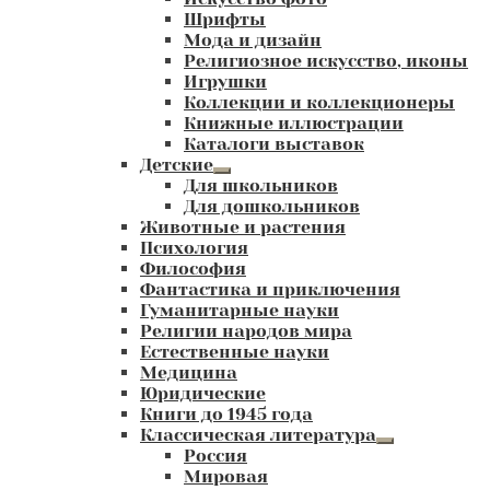
Шрифты
Мода и дизайн
Религиозное искусство, иконы
Игрушки
Коллекции и коллекционеры
Книжные иллюстрации
Каталоги выставок
Детские
Развернутое
Для школьников
вложенное
Для дошкольников
меню
Животные и растения
Психология
Философия
Фантастика и приключения
Гуманитарные науки
Религии народов мира
Естественные науки
Медицина
Юридические
Книги до 1945 года
Классическая литература
Развернутое
Россия
вложенное
Мировая
меню