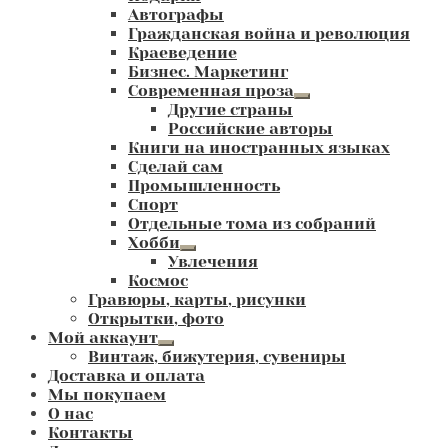
Автографы
Гражданская война и революция
Краеведение
Бизнес. Маркетинг
Современная проза
Развернутое
Другие страны
вложенное
Российские авторы
меню
Книги на иностранных языках
Сделай сам
Промышленность
Спорт
Отдельные тома из собраний
Хобби
Развернутое
Увлечения
вложенное
Космос
меню
Гравюры, карты, рисунки
Открытки, фото
Мой аккаунт
Развернутое
Винтаж, бижутерия, сувениры
вложенное
Доставка и оплата
меню
Мы покупаем
О нас
Контакты