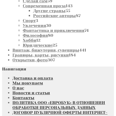
59
товара
Сделай сам
59
товаров
143
Современная проза
143
55
товара
Другие страны
55
товаров
87
Российские авторы
87
3
товаров
Спорт
3
товара
30
Увлечения
30
товаров
74
Фантастика и приключения
74
80
товара
Философия
80
12
товаров
Хобби
12
товаров
25
Юридические
25
товаров
441
Винтаж, бижутерия, сувениры
441
184
товар
Гравюры, карты, рисунки
184
307
товара
Открытки, фото
307
товаров
Навигация
Доставка и оплата
Мы покупаем
О нас
Новости и статьи
Контакты
ПОЛИТИКА ООО «ЕВРОБУК» В ОТНОШЕНИИ
ОБРАБОТКИ ПЕРСОНАЛЬНЫХ ДАННЫХ
ДОГОВОР ПУБЛИЧНОЙ ОФЕРТЫ ИНТЕРНЕТ-