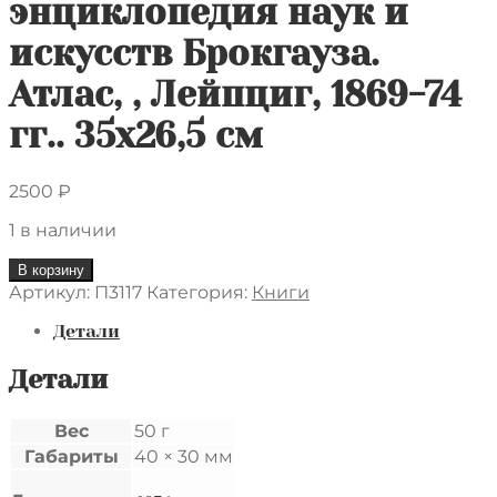
энциклопедия наук и
искусств Брокгауза.
Атлас, , Лейпциг, 1869-74
гг.. 35х26,5 см
2500
₽
1 в наличии
Количество
В корзину
товара
Артикул:
П3117
Категория:
Книги
Резцовая
гравюра
Детали
Французская
и
Детали
английская
живопись
Вес
50 г
XIX
Габариты
40 × 30 мм
века.
Иллюстрированная