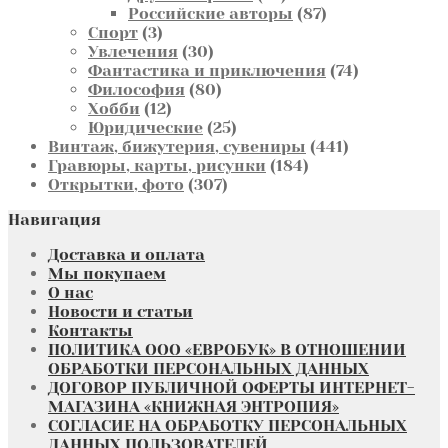
товаров
87
Российские авторы
87
3
товаров
Спорт
3
товара
30
Увлечения
30
товаров
74
Фантастика и приключения
74
80
товара
Философия
80
12
товаров
Хобби
12
товаров
25
Юридические
25
товаров
441
Винтаж, бижутерия, сувениры
441
184
товар
Гравюры, карты, рисунки
184
307
товара
Открытки, фото
307
товаров
Навигация
Доставка и оплата
Мы покупаем
О нас
Новости и статьи
Контакты
ПОЛИТИКА ООО «ЕВРОБУК» В ОТНОШЕНИИ
ОБРАБОТКИ ПЕРСОНАЛЬНЫХ ДАННЫХ
ДОГОВОР ПУБЛИЧНОЙ ОФЕРТЫ ИНТЕРНЕТ-
МАГАЗИНА «КНИЖНАЯ ЭНТРОПИЯ»
СОГЛАСИЕ НА ОБРАБОТКУ ПЕРСОНАЛЬНЫХ
ДАННЫХ ПОЛЬЗОВАТЕЛЕЙ