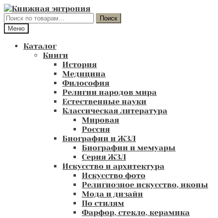
Перейти
Перейти
к
к
Искать:
Поиск
навигации
содержимому
Меню
Каталог
Книги
История
Медицина
Философия
Религии народов мира
Естественные науки
Классическая литература
Мировая
Россия
Биографии и ЖЗЛ
Биографии и мемуары
Серия ЖЗЛ
Искусство и архитектура
Искусство фото
Религиозное искусство, иконы
Мода и дизайн
По стилям
Фарфор, стекло, керамика