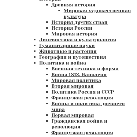
Древняя история
Мировая художественная
культура
История других стран
История России
Мировая история
Лингвистика и культурология
Гуманитарные науки
Животные и растения
География и путешествия
Политика и война
Военная техника и форма
Война 1812. Наполеон
Мировая политика
Вторая мировая
Политика Россия и СССР
Французкая революция
Войны и политика древнего
мира
Первая мировая
Гражданская война и
революция
Французкая революция