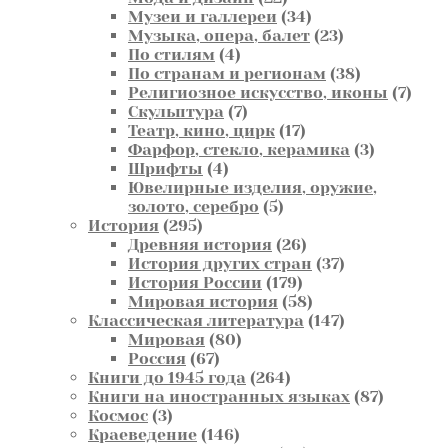
товара
34
Музеи и галлереи
34
товара
23
Музыка, опера, балет
23
4
товара
По стилям
4
товара
38
По странам и регионам
38
товаров
7
Религиозное искусство, иконы
7
7
това
Скульптура
7
товаров
17
Театр, кино, цирк
17
товаров
3
Фарфор, стекло, керамика
3
4
товара
Шрифты
4
товара
Ювелирные изделия, оружие,
5
золото, серебро
5
295
товаров
История
295
товаров
26
Древняя история
26
товаров
37
История других стран
37
179
товаров
История России
179
товаров
58
Мировая история
58
товаров
147
Классическая литература
147
80
товаров
Мировая
80
67
товаров
Россия
67
товаров
264
Книги до 1945 года
264
товара
87
Книги на иностранных языках
87
3
товаров
Космос
3
товара
146
Краеведение
146