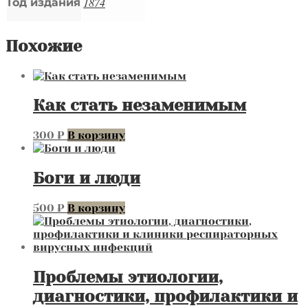
1874
энциклопедия
Год издания
наук
и
искусств
Похожие
Брокгауза.
Атлас,
,
Лейпциг,
Как стать незаменимым
1869-
74
гг..
300
₽
В корзину
35х26,5
см
Боги и люди
500
₽
В корзину
Проблемы этиологии,
диагностики, профилактики и