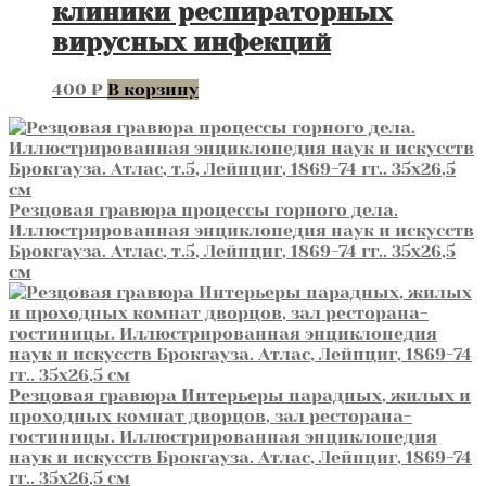
клиники респираторных
вирусных инфекций
400
₽
В корзину
Резцовая гравюра процессы горного дела.
Иллюстрированная энциклопедия наук и искусств
Брокгауза. Атлас, т.5, Лейпциг, 1869-74 гг.. 35х26,5
см
Резцовая гравюра Интерьеры парадных, жилых и
проходных комнат дворцов, зал ресторана-
гостиницы. Иллюстрированная энциклопедия
наук и искусств Брокгауза. Атлас, Лейпциг, 1869-74
гг.. 35х26,5 см