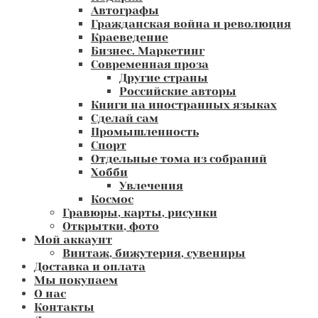
Автографы
Гражданская война и революция
Краеведение
Бизнес. Маркетинг
Современная проза
Другие страны
Российские авторы
Книги на иностранных языках
Сделай сам
Промышленность
Спорт
Отдельные тома из собраний
Хобби
Увлечения
Космос
Гравюры, карты, рисунки
Открытки, фото
Мой аккаунт
Винтаж, бижутерия, сувениры
Доставка и оплата
Мы покупаем
О нас
Контакты