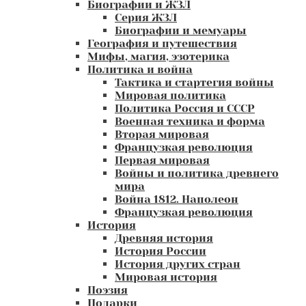
Биографии и ЖЗЛ
Серия ЖЗЛ
Биографии и мемуары
География и путешествия
Мифы, магия, эзотерика
Политика и война
Тактика и стартегия войны
Мировая политика
Политика Россия и СССР
Военная техника и форма
Вторая мировая
Французкая революция
Первая мировая
Войны и политика древнего
мира
Война 1812. Наполеон
Французкая революция
История
Древняя история
История России
История других стран
Мировая история
Поэзия
Подарки