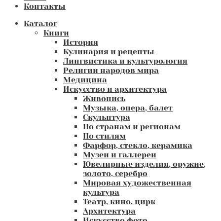
Контакты
Каталог
Книги
История
Кулинария и рецепты
Лингвистика и культурология
Религии народов мира
Медицина
Искусство и архитектура
Живопись
Музыка, опера, балет
Скульптура
По странам и регионам
По стилям
Фарфор, стекло, керамика
Музеи и галлереи
Ювелирные изделия, оружие,
золото, серебро
Мировая художественная
культура
Театр, кино, цирк
Архитектура
Искусство фото