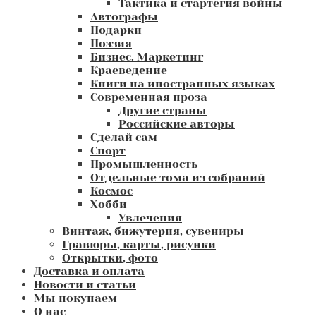
Тактика и стартегия войны
Автографы
Подарки
Поэзия
Бизнес. Маркетинг
Краеведение
Книги на иностранных языках
Современная проза
Другие страны
Российские авторы
Сделай сам
Спорт
Промышленность
Отдельные тома из собраний
Космос
Хобби
Увлечения
Винтаж, бижутерия, сувениры
Гравюры, карты, рисунки
Открытки, фото
Доставка и оплата
Новости и статьи
Мы покупаем
О нас