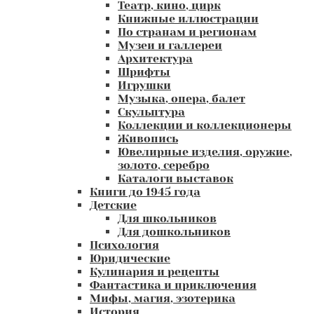
Театр, кино, цирк
Книжные иллюстрации
По странам и регионам
Музеи и галлереи
Архитектура
Шрифты
Игрушки
Музыка, опера, балет
Скульптура
Коллекции и коллекционеры
Живопись
Ювелирные изделия, оружие,
золото, серебро
Каталоги выставок
Книги до 1945 года
Детские
Для школьников
Для дошкольников
Психология
Юридические
Кулинария и рецепты
Фантастика и приключения
Мифы, магия, эзотерика
История