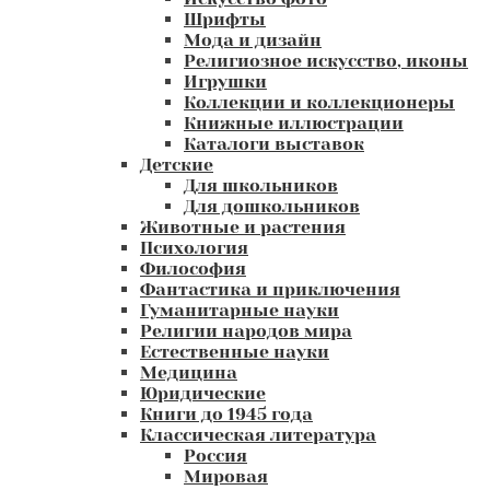
Шрифты
Мода и дизайн
Религиозное искусство, иконы
Игрушки
Коллекции и коллекционеры
Книжные иллюстрации
Каталоги выставок
Детские
Для школьников
Для дошкольников
Животные и растения
Психология
Философия
Фантастика и приключения
Гуманитарные науки
Религии народов мира
Естественные науки
Медицина
Юридические
Книги до 1945 года
Классическая литература
Россия
Мировая