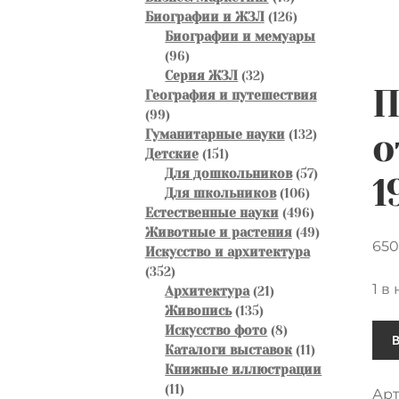
товаров
126
Биографии и ЖЗЛ
126
товаров
Биографии и мемуары
96
96
товаров
32
Серия ЖЗЛ
32
П
товара
География и путешествия
99
99
товаров
132
Гуманитарные науки
132
о
151
товара
Детские
151
товар
57
Для дошкольников
57
1
106
товаров
Для школьников
106
товаров
496
Естественные науки
496
товаров
49
Животные и растения
49
65
товаров
Искусство и архитектура
352
352
1 в
товара
21
Архитектура
21
135
товар
Живопись
135
Кол
товаров
8
Искусство фото
8
товаров
11
Каталоги выставок
11
тов
товаров
Книжные иллюстрации
Пят
11
11
Арт
кал