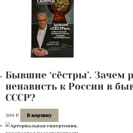
Бывшие ‘сёстры’. Зачем
ненависть к России в бы
СССР?
300
₽
В корзину