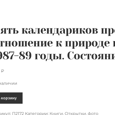
ять календариков пр
тношение к природе 
987-89 годы. Состоян
0
₽
 наличии
ичество
В корзину
ара
ь
икул:
П2172
Категории:
Книги
,
Открытки, фото
ендариков