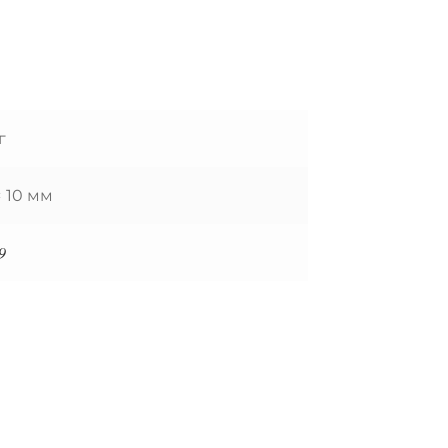
г
× 10 мм
9