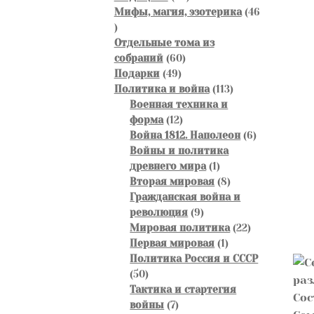
товара
Мифы, магия, эзотерика
46
46
товаров
Отдельные тома из
60
собраний
60
49
товаров
Подарки
49
товаров
113
Политика и война
113
товаров
Военная техника и
12
форма
12
товаров
6
Война 1812. Наполеон
6
товаров
Войны и политика
1
древнего мира
1
товар
8
Вторая мировая
8
товаров
Гражданская война и
9
революция
9
товаров
22
Мировая политика
22
1
товара
Первая мировая
1
товар
Политика Россия и СССР
50
50
товаров
Тактика и стартегия
7
войны
7