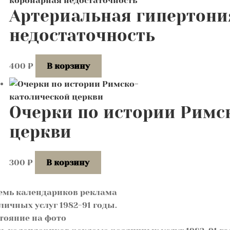
Артериальная гипертони
недостаточность
400
₽
В корзину
Очерки по истории Римс
церкви
300
₽
В корзину