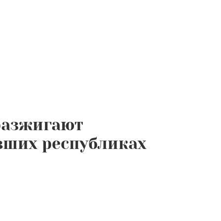
 разжигают
вших республиках