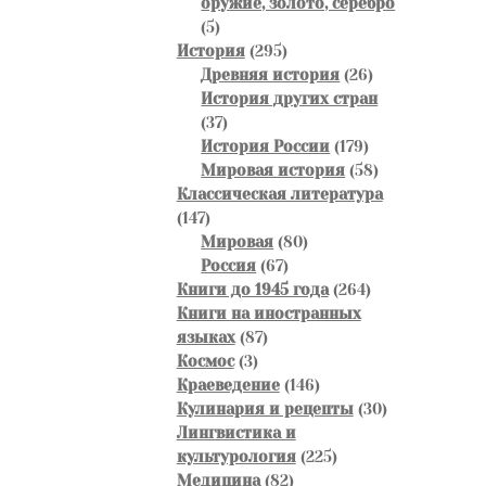
оружие, золото, серебро
5
5
товаров
295
История
295
товаров
26
Древняя история
26
товаров
История других стран
37
37
товаров
179
История России
179
товаров
58
Мировая история
58
товаров
Классическая литература
147
147
товаров
80
Мировая
80
67
товаров
Россия
67
товаров
264
Книги до 1945 года
264
товара
Книги на иностранных
87
языках
87
3
товаров
Космос
3
товара
146
Краеведение
146
товаров
30
Кулинария и рецепты
30
товаров
Лингвистика и
225
культурология
225
82
товаров
Медицина
82