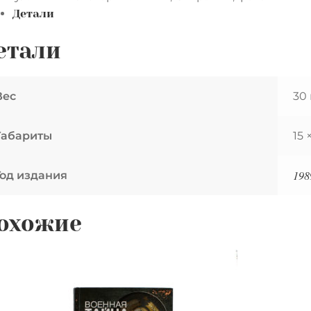
Детали
о
режное
етали
ношение
ироде
Вес
30 
урсам,
Габариты
15 
7-
ы.
198
Год издания
тояние
ное
охожие