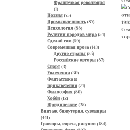
Сем
товаров
Французкая революция
1
1
товар
75
Поэзия
75
товаров
87
Промышленность
87
88
товаров
Психология
88
Сем
товаров
54
Религии народов мира
54
хо
59
товара
Сделай сам
59
товаров
143
Современная проза
143
55
товара
Другие страны
55
товаров
87
Российские авторы
87
3
товаров
Спорт
3
товара
30
Увлечения
30
товаров
Фантастика и
74
приключения
74
80
товара
Философия
80
12
товаров
Хобби
12
товаров
25
Юридические
25
товаров
Винтаж, бижутерия, сувениры
441
441
товар
184
Гравюры, карты, рисунки
184
307
товара