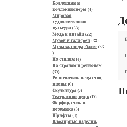
товаров
Коллекции и
пр
4
коллекционеры
4
бе
товара
Мировая
Д
от
художественная
к
33
культура
33
товара
22
Мода и дизайн
22
пр
товара
33
Музеи и галлереи
33
и
товара
Музыка, опера, балет
23
рес
23
198
товара
4
По стилям
4
89
товара
По странам и регионам
год
37
37
Сос
товаров
Религиозное искусство,
6
раз
иконы
6
П
товаров
7
Скульптура
7
товаров
17
Театр, кино, цирк
17
товаров
Фарфор, стекло,
3
керамика
3
4
товара
Шрифты
4
товара
Ювелирные изделия,