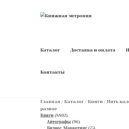
Перейти
Перейти
к
к
навигации
содержимому
Каталог
Доставка и оплата
Н
Контакты
Главная
/
Каталог
/
Книги
/
Пять кал
разное
8802
Книги
8802
товара
96
Автографы
96
товаров
75
Бизнес. Маркетинг
75