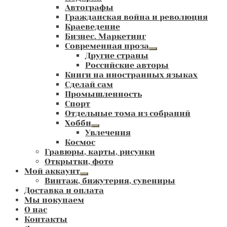
Автографы
Гражданская война и революция
Краеведение
Бизнес. Маркетинг
Современная проза
Развернутое
Другие страны
вложенное
Российские авторы
меню
Книги на иностранных языках
Сделай сам
Промышленность
Спорт
Отдельные тома из собраний
Хобби
Развернутое
Увлечения
вложенное
Космос
меню
Гравюры, карты, рисунки
Открытки, фото
Мой аккаунт
Развернутое
Винтаж, бижутерия, сувениры
вложенное
Доставка и оплата
меню
Мы покупаем
О нас
Контакты