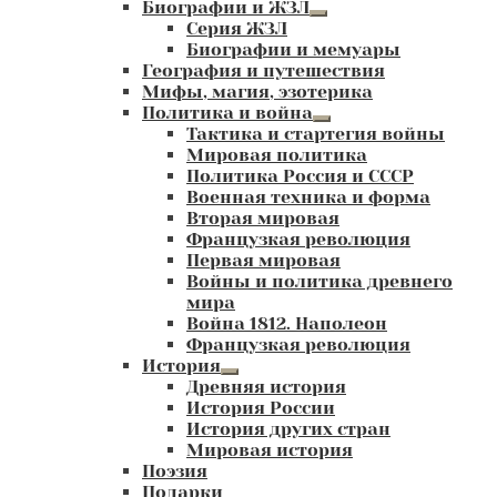
Биографии и ЖЗЛ
Развернутое
Серия ЖЗЛ
вложенное
Биографии и мемуары
меню
География и путешествия
Мифы, магия, эзотерика
Политика и война
Развернутое
Тактика и стартегия войны
вложенное
Мировая политика
меню
Политика Россия и СССР
Военная техника и форма
Вторая мировая
Французкая революция
Первая мировая
Войны и политика древнего
мира
Война 1812. Наполеон
Французкая революция
История
Развернутое
Древняя история
вложенное
История России
меню
История других стран
Мировая история
Поэзия
Подарки