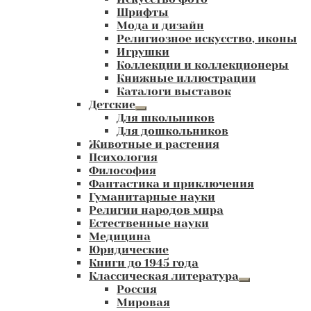
Шрифты
Мода и дизайн
Религиозное искусство, иконы
Игрушки
Коллекции и коллекционеры
Книжные иллюстрации
Каталоги выставок
Детские
Развернутое
Для школьников
вложенное
Для дошкольников
меню
Животные и растения
Психология
Философия
Фантастика и приключения
Гуманитарные науки
Религии народов мира
Естественные науки
Медицина
Юридические
Книги до 1945 года
Классическая литература
Развернутое
Россия
вложенное
Мировая
меню