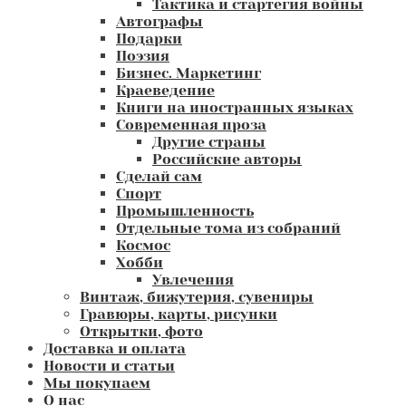
Тактика и стартегия войны
Автографы
Подарки
Поэзия
Бизнес. Маркетинг
Краеведение
Книги на иностранных языках
Современная проза
Другие страны
Российские авторы
Сделай сам
Спорт
Промышленность
Отдельные тома из собраний
Космос
Хобби
Увлечения
Винтаж, бижутерия, сувениры
Гравюры, карты, рисунки
Открытки, фото
Доставка и оплата
Новости и статьи
Мы покупаем
О нас