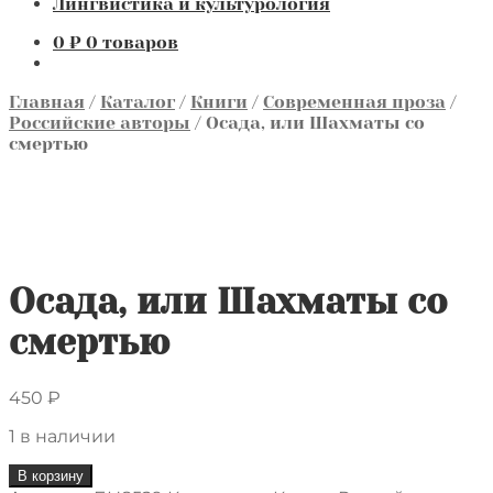
Лингвистика и культурология
0
₽
0 товаров
Главная
/
Каталог
/
Книги
/
Современная проза
/
Российские авторы
/
Осада, или Шахматы со
смертью
Осада, или Шахматы со
смертью
450
₽
1 в наличии
Количество
В корзину