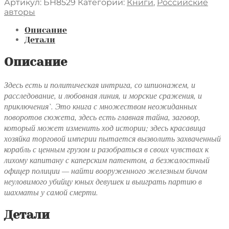
товара
Артикул:
БН8529
Категории:
Книги
,
Российские
Осада,
авторы
или
Шахматы
Описание
со
Детали
смертью
Описание
Здесь есть и политическая интрига, со шпионажем, и
расследование, и любовная линия, и морские сражения, и
приключения`. Это книга с множеством неожиданных
поворотов сюжета, здесь есть главная тайна, заговор,
который может изменить ход истории; здесь красавица
хозяйка торговой империи пытается вызволить захваченный
корабль с ценным грузом и разобраться в своих чувствах к
лихому капитану с каперским патентом, а безжалостный
офицер полиции — найти вооруженного железным бичом
неуловимого убийцу юных девушек и выиграть партию в
шахматы у самой смерти.
Детали