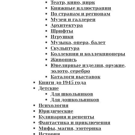
Театр, кино, цирк
Книжные иллюстрации
По странам и регионам
Музеи и галлереи
Архитектура
Шрифты
Игрушки
Музыка, опера, балет
Скульптура
Коллекции и коллекционеры
Живопись
Ювелирные изделия, оружие,
золото, серебро
Каталоги выставок
Книги до 1945 года
Детские
Для школьников
Для дошкольников
Психология
Юридические
Кулинария и рецепты
Фантастика и приключения
Мифы, магия, эзотерика
История