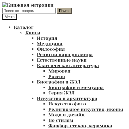
Перейти
Перейти
к
к
Искать:
Поиск
навигации
содержимому
Меню
Каталог
Книги
История
Медицина
Философия
Религии народов мира
Естественные науки
Классическая литература
Мировая
Россия
Биографии и ЖЗЛ
Биографии и мемуары
Серия ЖЗЛ
Искусство и архитектура
Искусство фото
Религиозное искусство, иконы
Мода и дизайн
По стилям
Фарфор, стекло, керамика