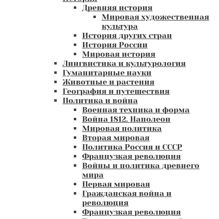
Древняя история
Мировая художественная
культура
История других стран
История России
Мировая история
Лингвистика и культурология
Гуманитарные науки
Животные и растения
География и путешествия
Политика и война
Военная техника и форма
Война 1812. Наполеон
Мировая политика
Вторая мировая
Политика Россия и СССР
Французкая революция
Войны и политика древнего
мира
Первая мировая
Гражданская война и
революция
Французкая революция