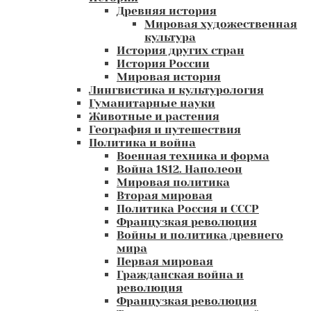
Древняя история
Мировая художественная
культура
История других стран
История России
Мировая история
Лингвистика и культурология
Гуманитарные науки
Животные и растения
География и путешествия
Политика и война
Военная техника и форма
Война 1812. Наполеон
Мировая политика
Вторая мировая
Политика Россия и СССР
Французкая революция
Войны и политика древнего
мира
Первая мировая
Гражданская война и
революция
Французкая революция