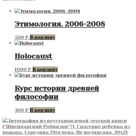
19го
века.
Не
подписана.
Этимология. 2006-2008
30х21
см
500
₽
В корзину
Holocaust
1000
₽
В корзину
Курс истории древней
философии
300
₽
В корзину