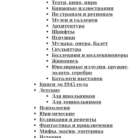
Театр, кино, цирк
Книжные иллюстрации
По странам и регионам
Музеи и галлереи
Архитектура
Шрифты
Игрушки
Музыка, опера, балет
Скульптура
Коллекции и коллекционеры
Живопись
Ювелирные изделия, оружие,
золото, серебро
Каталоги выставок
Книги до 1945 года
Детские
Для школьников
Для дошкольников
Психология
Юридические
Кулинария и рецепты
Фантастика и приключения
Мифы, магия, эзотерика
История