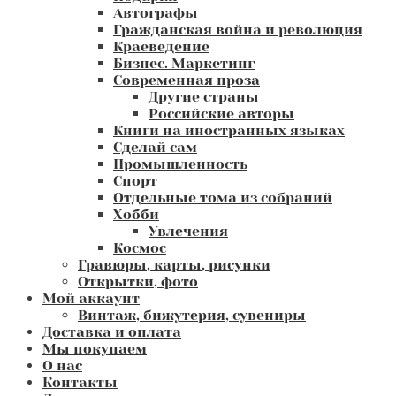
Автографы
Гражданская война и революция
Краеведение
Бизнес. Маркетинг
Современная проза
Другие страны
Российские авторы
Книги на иностранных языках
Сделай сам
Промышленность
Спорт
Отдельные тома из собраний
Хобби
Увлечения
Космос
Гравюры, карты, рисунки
Открытки, фото
Мой аккаунт
Винтаж, бижутерия, сувениры
Доставка и оплата
Мы покупаем
О нас
Контакты