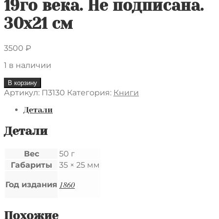
19го века. Не подписана.
30х21 см
3500
₽
1 в наличии
Количество
В корзину
товара
Артикул:
П3130
Категория:
Книги
Литография
из
Детали
неустановленой
детской
Детали
книги
("Швейцарский
Вес
50 г
Робинзон"?).
Габариты
35 × 25 мм
Брат,
сетра
1860
и
Год издания
их
родители.
Середина
Похожие