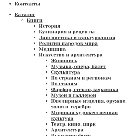
Контакты
Каталог
Книги
История
Кулинария и рецепты
Лингвистика и культурология
Религии народов мира
Медицина
Искусство и архитектура
Живопись
Музыка, опера, балет
Скульптура
По странам и регионам
По стилям
Фарфор, стекло, керамика
Музеи и галлереи
Ювелирные изделия, оружие,
золото, серебро
Мировая художественная
культура
Театр, кино, цирк
Архитектура
Искусство фото