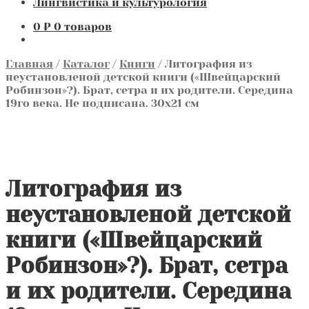
Лингвистика и культурология
0
₽
0 товаров
Главная
/
Каталог
/
Книги
/
Литография из
неустановленой детской книги («Швейцарский
Робинзон»?). Брат, сетра и их родители. Середина
19го века. Не подписана. 30х21 см
Литография из
неустановленой детской
книги («Швейцарский
Робинзон»?). Брат, сетра
и их родители. Середина