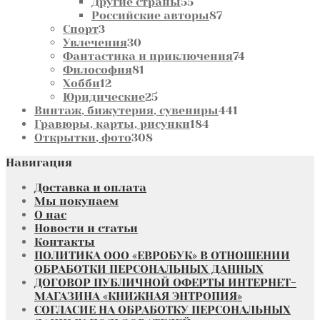
55
товара
Другие страны
55
товаров
87
Российские авторы
87
3
товаров
Спорт
3
товара
30
Увлечения
30
товаров
74
Фантастика и приключения
74
81
товара
Философия
81
12
товар
Хобби
12
товаров
25
Юридические
25
товаров
441
Винтаж, бижутерия, сувениры
441
184
товар
Гравюры, карты, рисунки
184
308
товара
Открытки, фото
308
товаров
Навигация
Доставка и оплата
Мы покупаем
О нас
Новости и статьи
Контакты
ПОЛИТИКА ООО «ЕВРОБУК» В ОТНОШЕНИИ
ОБРАБОТКИ ПЕРСОНАЛЬНЫХ ДАННЫХ
ДОГОВОР ПУБЛИЧНОЙ ОФЕРТЫ ИНТЕРНЕТ-
МАГАЗИНА «КНИЖНАЯ ЭНТРОПИЯ»
СОГЛАСИЕ НА ОБРАБОТКУ ПЕРСОНАЛЬНЫХ