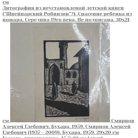
Литография из неустановленой детской книги
("Швейцарский Робинзон"?). Спасение ребенка из
пожара. Середина 19го века. Не подписана. 30х21
см
Смирнов
Алексей Глебович. Бухара. 1959. Смирнов Алексей
Глебович (1937 – 2009). Бухара. 1959. 29х20 см