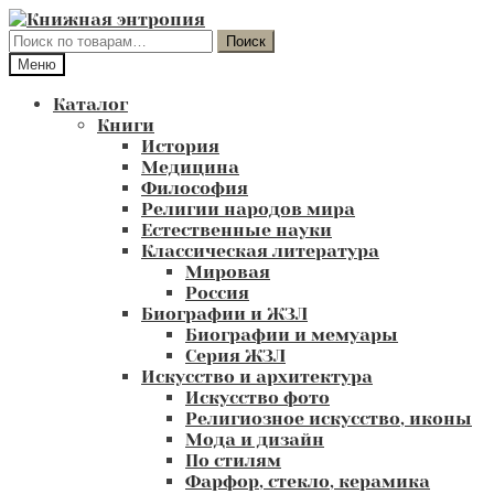
Перейти
Перейти
к
к
Искать:
Поиск
навигации
содержимому
Меню
Каталог
Книги
История
Медицина
Философия
Религии народов мира
Естественные науки
Классическая литература
Мировая
Россия
Биографии и ЖЗЛ
Биографии и мемуары
Серия ЖЗЛ
Искусство и архитектура
Искусство фото
Религиозное искусство, иконы
Мода и дизайн
По стилям
Фарфор, стекло, керамика