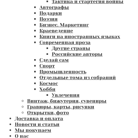
Тактика и стартегия войны
Автографы
Подарки
Поэзия
Бизнес. Маркетинг
Краеведение
Книги на иностранных языках
Современная проза
Другие страны
Российские авторы
Сделай сам
Спорт
Промышленность
Отдельные тома из собраний
Космос
Хобби
Увлечения
Винтаж, бижутерия, сувениры
Гравюры, карты, рисунки
Открытки, фото
Доставка и оплата
Новости и статьи
Мы покупаем
О нас