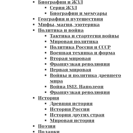
Биографии и ЖЗЛ
Серия ЖЗЛ
Биографии и мемуары
География и путешествия
Мифы, магия, эзотерика
Политика и война
Тактика и стартегия войны
Мировая политика
Политика Россия и СССР
Военная техника и форма
Вторая мировая
Французкая революция
Первая мировая
Войны и политика древнего
мира
Война 1812. Наполеон
Французкая революция
История
Древняя история
История России
История других стран
Мировая история
Поэзия
Подарки