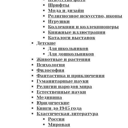
Шрифты
Мода и дизайн
Религиозное искусство, иконы
Игрушки
Коллекции и коллекционеры
Книжные иллюстрации
Каталоги выставок
Детские
Для школьников
Для дошкольников
Животные и растения
Психология
Философия
Фантастика и приключения
Гуманитарные науки
Религии народов мира
Естественные науки
Медицина
Юридические
Книги до 1945 года
Классическая литература
Россия
Мировая