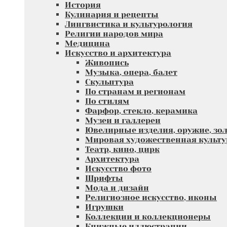
История
Кулинария и рецепты
Лингвистика и культурология
Религии народов мира
Медицина
Искусство и архитектура
Живопись
Музыка, опера, балет
Скульптура
По странам и регионам
По стилям
Фарфор, стекло, керамика
Музеи и галлереи
Ювелирные изделия, оружие, зол
Мировая художественная культу
Театр, кино, цирк
Архитектура
Искусство фото
Шрифты
Мода и дизайн
Религиозное искусство, иконы
Игрушки
Коллекции и коллекционеры
Книжные иллюстрации