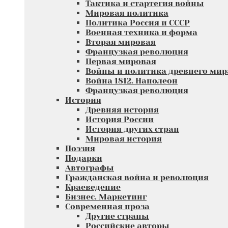
Тактика и стартегия войны
Мировая политика
Политика Россия и СССР
Военная техника и форма
Вторая мировая
Французкая революция
Первая мировая
Войны и политика древнего мир
Война 1812. Наполеон
Французкая революция
История
Древняя история
История России
История других стран
Мировая история
Поэзия
Подарки
Автографы
Гражданская война и революция
Краеведение
Бизнес. Маркетинг
Современная проза
Другие страны
Российские авторы