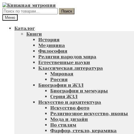
Перейти
Перейти
к
к
Искать:
Поиск
навигации
содержимому
Меню
Каталог
Книги
История
Медицина
Философия
Религии народов мира
Естественные науки
Классическая литература
Мировая
Россия
Биографии и ЖЗЛ
Биографии и мемуары
Серия ЖЗЛ
Искусство и архитектура
Искусство фото
Религиозное искусство, иконы
Мода и дизайн
По стилям
Фарфор, стекло, керамика