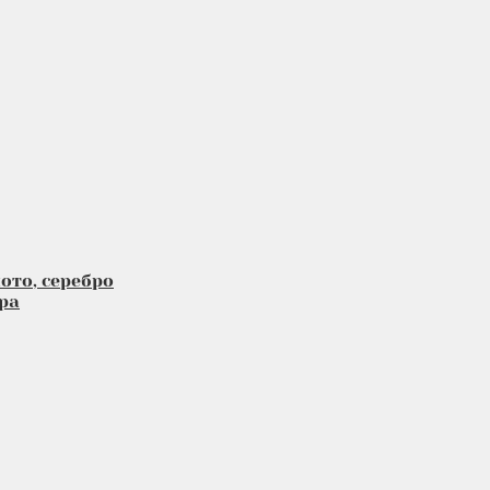
ото, серебро
ра