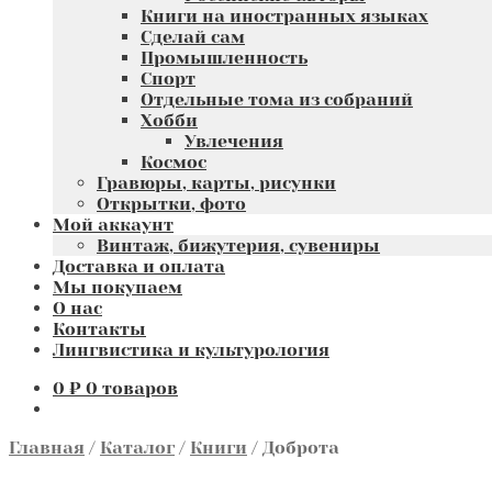
Книги на иностранных языках
Сделай сам
Промышленность
Спорт
Отдельные тома из собраний
Хобби
Увлечения
Космос
Гравюры, карты, рисунки
Открытки, фото
Мой аккаунт
Винтаж, бижутерия, сувениры
Доставка и оплата
Мы покупаем
О нас
Контакты
Лингвистика и культурология
0
₽
0 товаров
Главная
/
Каталог
/
Книги
/
Доброта