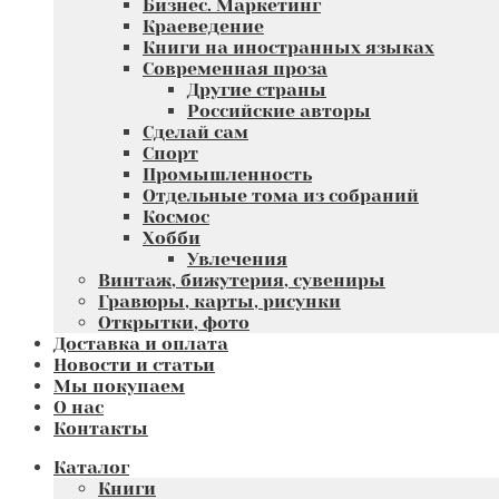
Бизнес. Маркетинг
Краеведение
Книги на иностранных языках
Современная проза
Другие страны
Российские авторы
Сделай сам
Спорт
Промышленность
Отдельные тома из собраний
Космос
Хобби
Увлечения
Винтаж, бижутерия, сувениры
Гравюры, карты, рисунки
Открытки, фото
Доставка и оплата
Новости и статьи
Мы покупаем
О нас
Контакты
Каталог
Книги