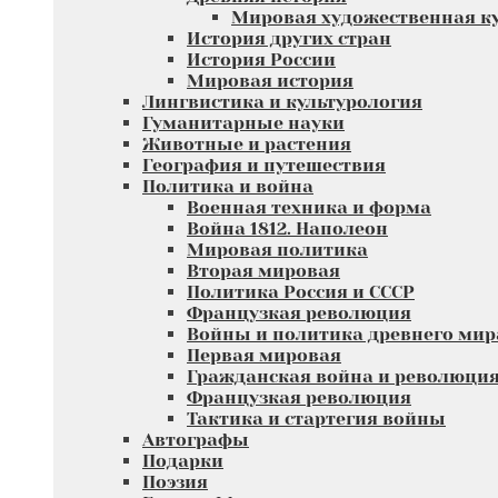
Мировая художественная к
История других стран
История России
Мировая история
Лингвистика и культурология
Гуманитарные науки
Животные и растения
География и путешествия
Политика и война
Военная техника и форма
Война 1812. Наполеон
Мировая политика
Вторая мировая
Политика Россия и СССР
Французкая революция
Войны и политика древнего мир
Первая мировая
Гражданская война и революци
Французкая революция
Тактика и стартегия войны
Автографы
Подарки
Поэзия