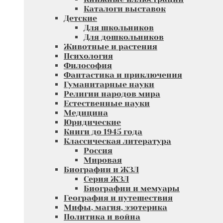
Каталоги выставок
Детские
Для школьников
Для дошкольников
Животные и растения
Психология
Философия
Фантастика и приключения
Гуманитарные науки
Религии народов мира
Естественные науки
Медицина
Юридические
Книги до 1945 года
Классическая литература
Россия
Мировая
Биографии и ЖЗЛ
Серия ЖЗЛ
Биографии и мемуары
География и путешествия
Мифы, магия, эзотерика
Политика и война