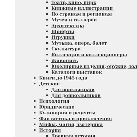
Театр, кино, цирк
Книжные иллюстрации
По странам и регионам
Музеи и галлереи
Архитектура
Шрифты
Игрушки
Музыка, опера, балет
Скульптура
Коллекции и коллекционеры
Живопись
Ювелирные изделия, оружие, зол
Каталоги выставок
Книги до 1945 года
Детские
Для школьников
Для дошкольников
Психология
Юридические
Кулинария и рецепты
Фантастика и приключения
Мифы, магия, эзотерика
История
Древняя история