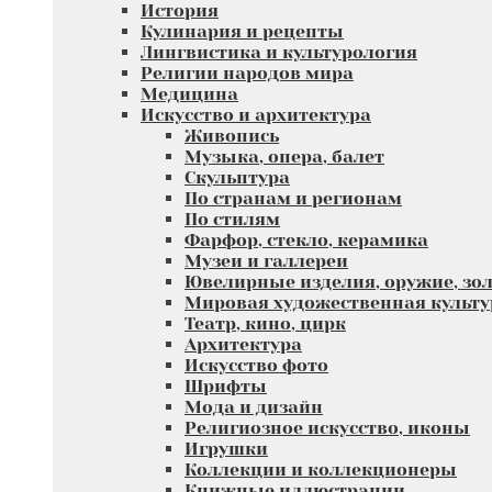
История
Кулинария и рецепты
Лингвистика и культурология
Религии народов мира
Медицина
Искусство и архитектура
Живопись
Музыка, опера, балет
Скульптура
По странам и регионам
По стилям
Фарфор, стекло, керамика
Музеи и галлереи
Ювелирные изделия, оружие, зол
Мировая художественная культу
Театр, кино, цирк
Архитектура
Искусство фото
Шрифты
Мода и дизайн
Религиозное искусство, иконы
Игрушки
Коллекции и коллекционеры
Книжные иллюстрации