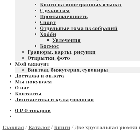
Книги на иностранных языках
Сделай сам
Промышленность
Спорт
Отдельные тома из собраний
Хобби
Увлечения
Космос
Гравюры, карты, рисунки
Открытки, фото
Мой аккаунт
Винтаж, бижутерия, сувениры
Доставка и оплата
Мы покупаем
О нас
Контакты
Лингвистика и культурология
0
₽
0 товаров
Главная
/
Каталог
/
Книги
/
Две хрустальная рюмки н