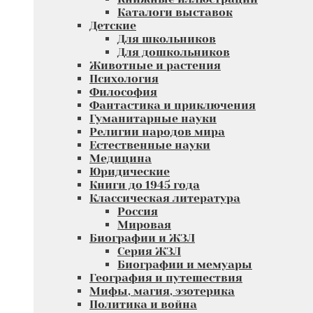
Каталоги выставок
Детские
Для школьников
Для дошкольников
Животные и растения
Психология
Философия
Фантастика и приключения
Гуманитарные науки
Религии народов мира
Естественные науки
Медицина
Юридические
Книги до 1945 года
Классическая литература
Россия
Мировая
Биографии и ЖЗЛ
Серия ЖЗЛ
Биографии и мемуары
География и путешествия
Мифы, магия, эзотерика
Политика и война