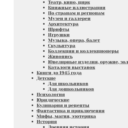
Театр, кино, цирк
Книжные иллюстрации
По странам и регионам
Музеи и галлереи
Архитектура
Шрифты
Игрушки
Музыка, опера, балет
Скульптура
Коллекции и коллекционеры
Живопись
Ювелирные изделия, оружие, зол
Каталоги выставок
Книги до 1945 года
Детские
Для школьников
Для дошкольников
Психология
Юридические
Кулинария и рецепты
Фантастика и приключения
Мифы, магия, эзотерика
История
Древняя история