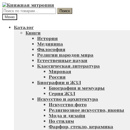
Перейти
Перейти
к
к
Искать:
Поиск
навигации
содержимому
Меню
Каталог
Книги
История
Медицина
Философия
Религии народов мира
Естественные науки
Классическая литература
Мировая
Россия
Биографии и ЖЗЛ
Биографии и мемуары
Серия ЖЗЛ
Искусство и архитектура
Искусство фото
Религиозное искусство, иконы
Мода и дизайн
По стилям
Фарфор, стекло, керамика