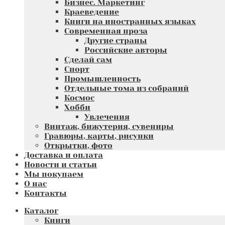
Бизнес. Маркетинг
Краеведение
Книги на иностранных языках
Современная проза
Другие страны
Российские авторы
Сделай сам
Спорт
Промышленность
Отдельные тома из собраний
Космос
Хобби
Увлечения
Винтаж, бижутерия, сувениры
Гравюры, карты, рисунки
Открытки, фото
Доставка и оплата
Новости и статьи
Мы покупаем
О нас
Контакты
Каталог
Книги