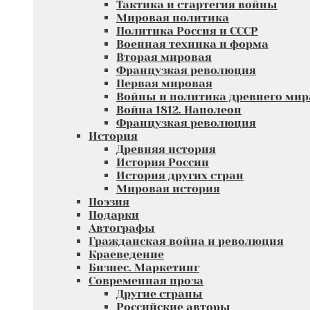
Тактика и стартегия войны
Мировая политика
Политика Россия и СССР
Военная техника и форма
Вторая мировая
Французкая революция
Первая мировая
Войны и политика древнего мир
Война 1812. Наполеон
Французкая революция
История
Древняя история
История России
История других стран
Мировая история
Поэзия
Подарки
Автографы
Гражданская война и революция
Краеведение
Бизнес. Маркетинг
Современная проза
Другие страны
Российские авторы