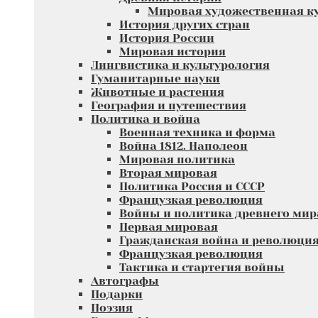
Мировая художественная к
История других стран
История России
Мировая история
Лингвистика и культурология
Гуманитарные науки
Животные и растения
География и путешествия
Политика и война
Военная техника и форма
Война 1812. Наполеон
Мировая политика
Вторая мировая
Политика Россия и СССР
Французкая революция
Войны и политика древнего мир
Первая мировая
Гражданская война и революци
Французкая революция
Тактика и стартегия войны
Автографы
Подарки
Поэзия