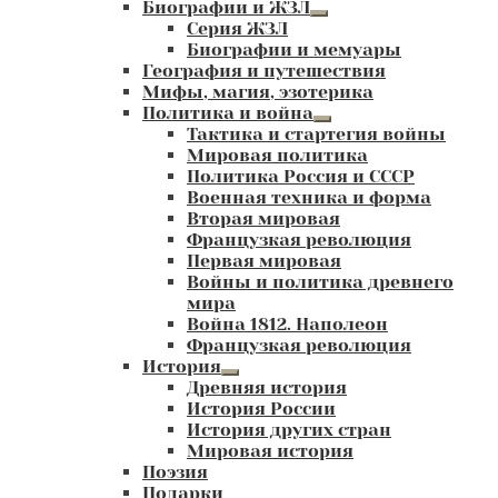
Биографии и ЖЗЛ
Развернутое
Серия ЖЗЛ
вложенное
Биографии и мемуары
меню
География и путешествия
Мифы, магия, эзотерика
Политика и война
Развернутое
Тактика и стартегия войны
вложенное
Мировая политика
меню
Политика Россия и СССР
Военная техника и форма
Вторая мировая
Французкая революция
Первая мировая
Войны и политика древнего
мира
Война 1812. Наполеон
Французкая революция
История
Развернутое
Древняя история
вложенное
История России
меню
История других стран
Мировая история
Поэзия
Подарки