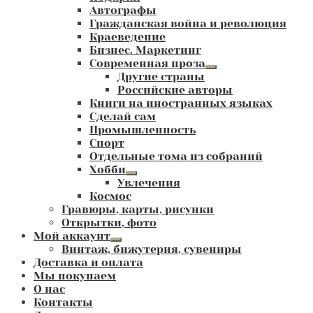
Автографы
Гражданская война и революция
Краеведение
Бизнес. Маркетинг
Современная проза
Развернутое
Другие страны
вложенное
Российские авторы
меню
Книги на иностранных языках
Сделай сам
Промышленность
Спорт
Отдельные тома из собраний
Хобби
Развернутое
Увлечения
вложенное
Космос
меню
Гравюры, карты, рисунки
Открытки, фото
Мой аккаунт
Развернутое
Винтаж, бижутерия, сувениры
вложенное
Доставка и оплата
меню
Мы покупаем
О нас
Контакты