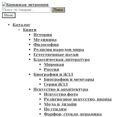
Перейти
Перейти
к
к
Искать:
Поиск
навигации
содержимому
Меню
Каталог
Книги
История
Медицина
Философия
Религии народов мира
Естественные науки
Классическая литература
Мировая
Россия
Биографии и ЖЗЛ
Биографии и мемуары
Серия ЖЗЛ
Искусство и архитектура
Искусство фото
Религиозное искусство, иконы
Мода и дизайн
По стилям
Фарфор, стекло, керамика