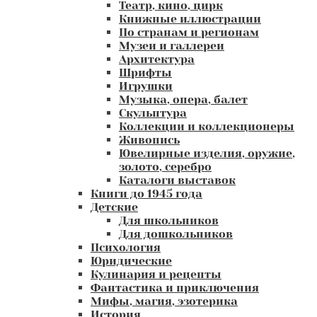
Театр, кино, цирк
Книжные иллюстрации
По странам и регионам
Музеи и галлереи
Архитектура
Шрифты
Игрушки
Музыка, опера, балет
Скульптура
Коллекции и коллекционеры
Живопись
Ювелирные изделия, оружие,
золото, серебро
Каталоги выставок
Книги до 1945 года
Детские
Для школьников
Для дошкольников
Психология
Юридические
Кулинария и рецепты
Фантастика и приключения
Мифы, магия, эзотерика
История