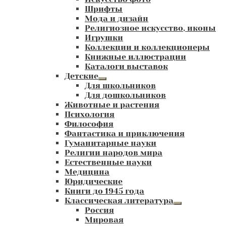
Шрифты
Мода и дизайн
Религиозное искусство, иконы
Игрушки
Коллекции и коллекционеры
Книжные иллюстрации
Каталоги выставок
Детские
Развернутое
Для школьников
вложенное
Для дошкольников
меню
Животные и растения
Психология
Философия
Фантастика и приключения
Гуманитарные науки
Религии народов мира
Естественные науки
Медицина
Юридические
Книги до 1945 года
Классическая литература
Развернутое
Россия
вложенное
Мировая
меню