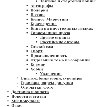
Тактика и стартегия войны
Автографы
Подарки
Поэзия
Бизнес. Маркетинг
Краеведение
Книги на иностранных языках
Современная проза
Другие страны
Российские авторы
Сделай сам
Спорт
Промышленность
Отдельные тома из собраний
Космос
Хобби
Увлечения
Винтаж, бижутерия, сувениры
Гравюры, карты, рисунки
Открытки, фото
Доставка и оплата
Новости и статьи
Мы покупаем
О нас