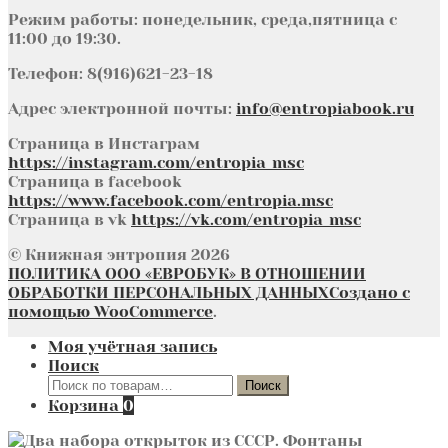
Режим работы: понедельник, среда,пятница с
11:00 до 19:30.
Телефон: 8(916)621-23-18
Адрес электронной почты:
info@entropiabook.ru
Страница в Инстаграм
https://instagram.com/entropia_msc
Страница в facebook
https://www.facebook.com/entropia.msc
Страница в vk
https://vk.com/entropia_msc
© Книжная энтропия 2026
ПОЛИТИКА ООО «ЕВРОБУК» В ОТНОШЕНИИ
ОБРАБОТКИ ПЕРСОНАЛЬНЫХ ДАННЫХ
Создано с
помощью WooCommerce
.
Моя учётная запись
Поиск
Искать:
Поиск
Корзина
0