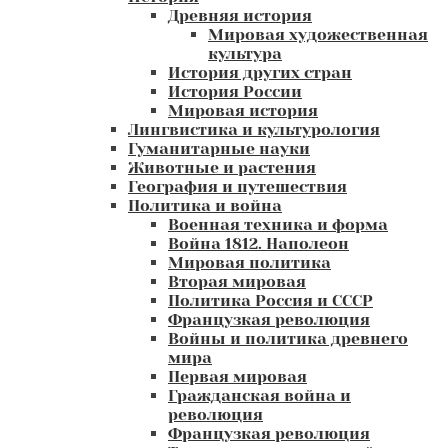
Древняя история
Мировая художественная
культура
История других стран
История России
Мировая история
Лингвистика и культурология
Гуманитарные науки
Животные и растения
География и путешествия
Политика и война
Военная техника и форма
Война 1812. Наполеон
Мировая политика
Вторая мировая
Политика Россия и СССР
Французкая революция
Войны и политика древнего
мира
Первая мировая
Гражданская война и
революция
Французкая революция