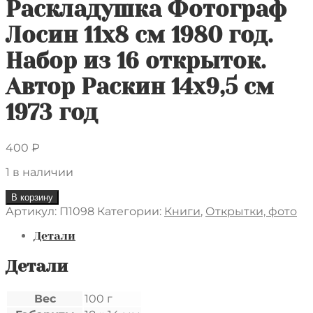
Раскладушка Фотограф
Лосин 11х8 см 1980 год.
Набор из 16 открыток.
Автор Раскин 14х9,5 см
1973 год
400
₽
1 в наличии
Количество
В корзину
товара
Артикул:
П1098
Категории:
Книги
,
Открытки, фото
Два
набора
Детали
открыток
из
Детали
СССР.
Фонтаны
Вес
100 г
Петродворца.