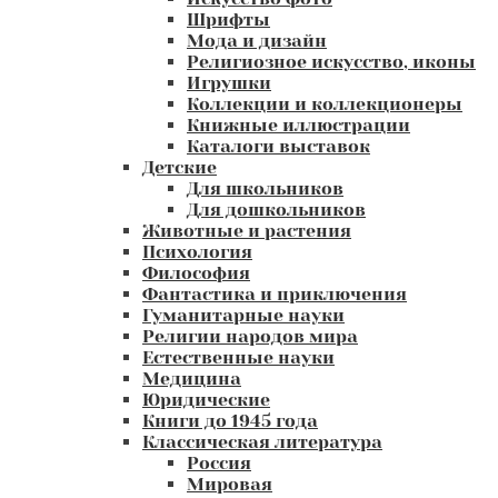
Шрифты
Мода и дизайн
Религиозное искусство, иконы
Игрушки
Коллекции и коллекционеры
Книжные иллюстрации
Каталоги выставок
Детские
Для школьников
Для дошкольников
Животные и растения
Психология
Философия
Фантастика и приключения
Гуманитарные науки
Религии народов мира
Естественные науки
Медицина
Юридические
Книги до 1945 года
Классическая литература
Россия
Мировая