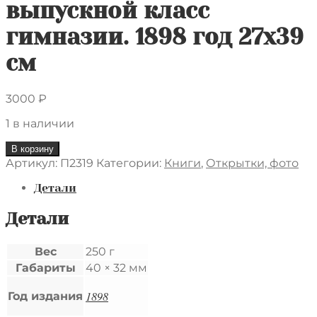
выпускной класс
гимназии. 1898 год 27х39
см
3000
₽
1 в наличии
Количество
В корзину
товара
Артикул:
П2319
Категории:
Книги
,
Открытки, фото
Большая
групповая
Детали
фотография
учениц
Детали
и
преподовательниц
Вес
250 г
неизвестной
Габариты
40 × 32 мм
московской
гимназии.
1898
В
Год издания
левом