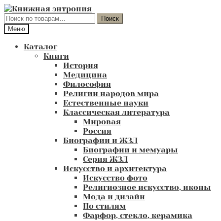
Перейти
Перейти
к
к
Искать:
Поиск
навигации
содержимому
Меню
Каталог
Книги
История
Медицина
Философия
Религии народов мира
Естественные науки
Классическая литература
Мировая
Россия
Биографии и ЖЗЛ
Биографии и мемуары
Серия ЖЗЛ
Искусство и архитектура
Искусство фото
Религиозное искусство, иконы
Мода и дизайн
По стилям
Фарфор, стекло, керамика