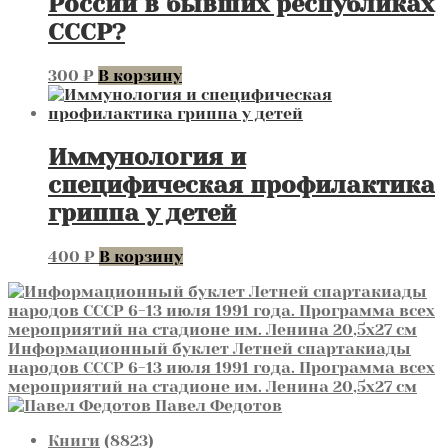
России в бывших республиках
СССР?
300
₽
В корзину
Иммунология и
специфическая профилактика
гриппа у детей
400
₽
В корзину
Информационный буклет Летней спартакиады
народов СССР 6-13 июля 1991 года. Программа всех
мероприятий на стадионе им. Ленина 20,5х27 см
Павел Федотов
8823
Книги
8823