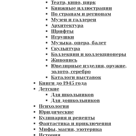
Театр, кино, цирк
Книжные иллюстрации
По странам и регионам
Музеи и галлереи
Архитектура
Шрифты
Игрушки
Музыка, опера, балет
Скульптура
Коллекции и коллекционеры
Живопись
Ювелирные изделия, оружие,
золото, серебро
Каталоги выставок
Книги до 1945 года
Детские
Для школьников
Для дошкольников
Психология
Юридические
Кулинария и рецепты
Фантастика и приключения
Мифы, магия, эзотерика
История