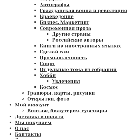
Автографы
Гражданская война и революция
Краеведение
Бизнес. Маркетинг
Современная проза
Другие страны
Российские авторы
Книги на иностранных языках
Сделай сам
Промышленность
Спорт
Отдельные тома из собраний
Хобби
Увлечения
Космос
Гравюры, карты, рисунки
Открытки, фото
Мой аккаунт
Винтаж, бижутерия, сувениры
Доставка и оплата
Мы покупаем
О нас
Контакты