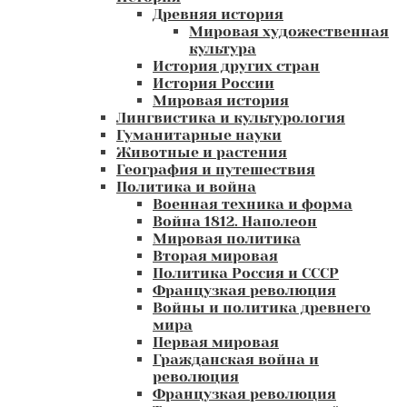
Древняя история
Мировая художественная
культура
История других стран
История России
Мировая история
Лингвистика и культурология
Гуманитарные науки
Животные и растения
География и путешествия
Политика и война
Военная техника и форма
Война 1812. Наполеон
Мировая политика
Вторая мировая
Политика Россия и СССР
Французкая революция
Войны и политика древнего
мира
Первая мировая
Гражданская война и
революция
Французкая революция