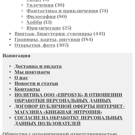
товара
30
Увлечения
30
товаров
74
Фантастика и приключения
74
80
товара
Философия
80
12
товаров
Хобби
12
товаров
25
Юридические
25
товаров
441
Винтаж, бижутерия, сувениры
441
184
товар
Гравюры, карты, рисунки
184
307
товара
Открытки, фото
307
товаров
Навигация
Доставка и оплата
Мы покупаем
О нас
Новости и статьи
Контакты
ПОЛИТИКА ООО «ЕВРОБУК» В ОТНОШЕНИИ
ОБРАБОТКИ ПЕРСОНАЛЬНЫХ ДАННЫХ
ДОГОВОР ПУБЛИЧНОЙ ОФЕРТЫ ИНТЕРНЕТ-
МАГАЗИНА «КНИЖНАЯ ЭНТРОПИЯ»
СОГЛАСИЕ НА ОБРАБОТКУ ПЕРСОНАЛЬНЫХ
ДАННЫХ ПОЛЬЗОВАТЕЛЕЙ
Общество с ограниченной ответственностью