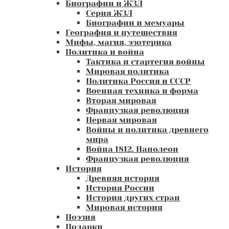
Биографии и ЖЗЛ
Серия ЖЗЛ
Биографии и мемуары
География и путешествия
Мифы, магия, эзотерика
Политика и война
Тактика и стартегия войны
Мировая политика
Политика Россия и СССР
Военная техника и форма
Вторая мировая
Французкая революция
Первая мировая
Войны и политика древнего
мира
Война 1812. Наполеон
Французкая революция
История
Древняя история
История России
История других стран
Мировая история
Поэзия
Подарки