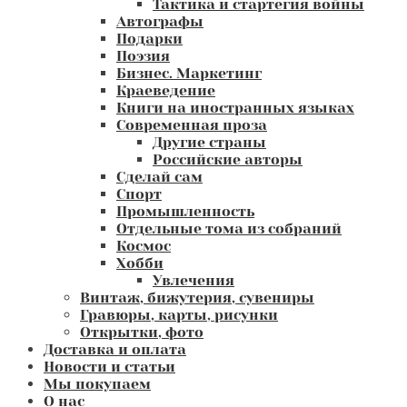
Тактика и стартегия войны
Автографы
Подарки
Поэзия
Бизнес. Маркетинг
Краеведение
Книги на иностранных языках
Современная проза
Другие страны
Российские авторы
Сделай сам
Спорт
Промышленность
Отдельные тома из собраний
Космос
Хобби
Увлечения
Винтаж, бижутерия, сувениры
Гравюры, карты, рисунки
Открытки, фото
Доставка и оплата
Новости и статьи
Мы покупаем
О нас