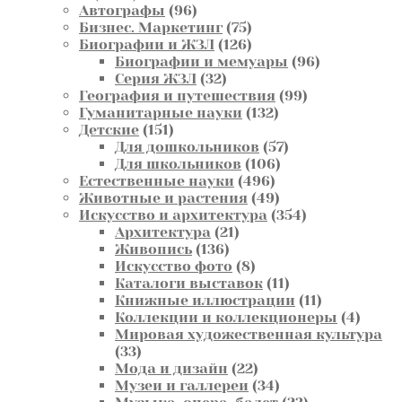
товара
96
Автографы
96
товаров
75
Бизнес. Маркетинг
75
товаров
126
Биографии и ЖЗЛ
126
товаров
96
Биографии и мемуары
96
32
товаров
Серия ЖЗЛ
32
товара
99
География и путешествия
99
132
товаров
Гуманитарные науки
132
151
товара
Детские
151
товар
57
Для дошкольников
57
106
товаров
Для школьников
106
496
товаров
Естественные науки
496
товаров
49
Животные и растения
49
товаров
354
Искусство и архитектура
354
21
товара
Архитектура
21
136
товар
Живопись
136
товаров
8
Искусство фото
8
товаров
11
Каталоги выставок
11
товаров
11
Книжные иллюстрации
11
товаров
4
Коллекции и коллекционеры
4
товар
Мировая художественная культура
33
33
товара
22
Мода и дизайн
22
товара
34
Музеи и галлереи
34
товара
23