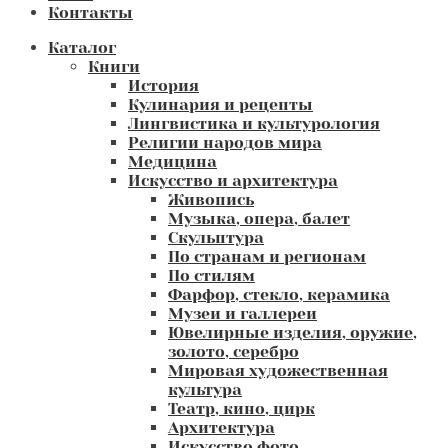
Контакты
Каталог
Книги
История
Кулинария и рецепты
Лингвистика и культурология
Религии народов мира
Медицина
Искусство и архитектура
Живопись
Музыка, опера, балет
Скульптура
По странам и регионам
По стилям
Фарфор, стекло, керамика
Музеи и галлереи
Ювелирные изделия, оружие,
золото, серебро
Мировая художественная
культура
Театр, кино, цирк
Архитектура
Искусство фото