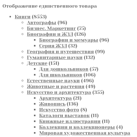
Отображение единственного товара
8553
Книги
8553
товара
96
Автографы
96
товаров
75
Бизнес. Маркетинг
75
товаров
126
Биографии и ЖЗЛ
126
товаров
96
Биографии и мемуары
96
32
товаров
Серия ЖЗЛ
32
товара
99
География и путешествия
99
132
товаров
Гуманитарные науки
132
151
товара
Детские
151
товар
57
Для дошкольников
57
106
товаров
Для школьников
106
496
товаров
Естественные науки
496
товаров
49
Животные и растения
49
товаров
355
Искусство и архитектура
355
21
товаров
Архитектура
21
136
товар
Живопись
136
товаров
8
Искусство фото
8
товаров
11
Каталоги выставок
11
товаров
11
Книжные иллюстрации
11
товаров
4
Коллекции и коллекционеры
4
товар
Мировая художественная культура