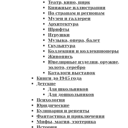
Театр, кино, цирк
Книжные иллюстрации
По странам и регионам
Музеи и галлереи
Архитектура
Шрифты
Игрушки
Музыка, опера, балет
Скульптура
Коллекции и коллекционеры
Живопись
Ювелирные изделия, оружие,
золото, серебро
Каталоги выставок
Книги до 1945 года
Детские
Для школьников
Для дошкольников
Психология
Юридические
Кулинария и рецепты
Фантастика и приключения
Мифы, магия, эзотерика
История