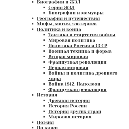
Биографии и ЖЗЛ
Серия ЖЗЛ
Биографии и мемуары
География и путешествия
Мифы, магия, эзотерика
Политика и война
Тактика и стартегия войны
Мировая политика
Политика Россия и СССР
Военная техника и форма
Вторая мировая
Французкая революция
Первая мировая
Войны и политика древнего
мира
Война 1812. Наполеон
Французкая революция
История
Древняя история
История России
История других стран
Мировая история
Поэзия
Подарки