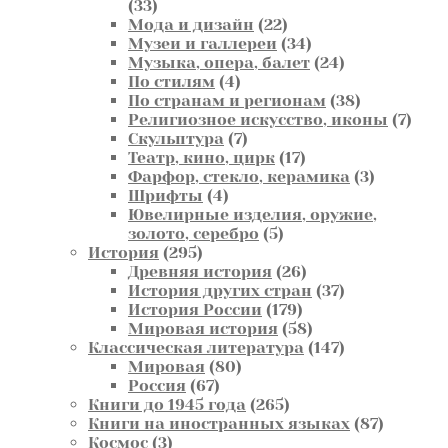
33
33
товара
22
Мода и дизайн
22
товара
34
Музеи и галлереи
34
товара
24
Музыка, опера, балет
24
4
товара
По стилям
4
товара
38
По странам и регионам
38
товаров
7
Религиозное искусство, иконы
7
7
това
Скульптура
7
товаров
17
Театр, кино, цирк
17
товаров
3
Фарфор, стекло, керамика
3
4
товара
Шрифты
4
товара
Ювелирные изделия, оружие,
5
золото, серебро
5
295
товаров
История
295
товаров
26
Древняя история
26
товаров
37
История других стран
37
179
товаров
История России
179
товаров
58
Мировая история
58
товаров
147
Классическая литература
147
80
товаров
Мировая
80
67
товаров
Россия
67
товаров
265
Книги до 1945 года
265
товаров
87
Книги на иностранных языках
87
3
товаров
Космос
3