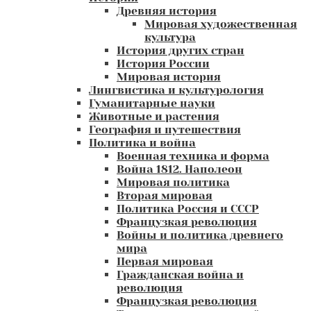
Древняя история
Мировая художественная
культура
История других стран
История России
Мировая история
Лингвистика и культурология
Гуманитарные науки
Животные и растения
География и путешествия
Политика и война
Военная техника и форма
Война 1812. Наполеон
Мировая политика
Вторая мировая
Политика Россия и СССР
Французкая революция
Войны и политика древнего
мира
Первая мировая
Гражданская война и
революция
Французкая революция