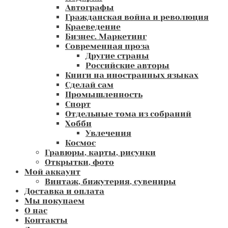
Автографы
Гражданская война и революция
Краеведение
Бизнес. Маркетинг
Современная проза
Другие страны
Российские авторы
Книги на иностранных языках
Сделай сам
Промышленность
Спорт
Отдельные тома из собраний
Хобби
Увлечения
Космос
Гравюры, карты, рисунки
Открытки, фото
Мой аккаунт
Винтаж, бижутерия, сувениры
Доставка и оплата
Мы покупаем
О нас
Контакты