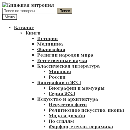
Перейти
Перейти
к
к
Искать:
Поиск
навигации
содержимому
Меню
Каталог
Книги
История
Медицина
Философия
Религии народов мира
Естественные науки
Классическая литература
Мировая
Россия
Биографии и ЖЗЛ
Биографии и мемуары
Серия ЖЗЛ
Искусство и архитектура
Искусство фото
Религиозное искусство, иконы
Мода и дизайн
По стилям
Фарфор, стекло, керамика