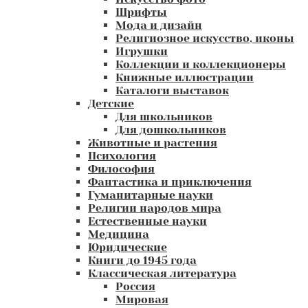
Шрифты
Мода и дизайн
Религиозное искусство, иконы
Игрушки
Коллекции и коллекционеры
Книжные иллюстрации
Каталоги выставок
Детские
Для школьников
Для дошкольников
Животные и растения
Психология
Философия
Фантастика и приключения
Гуманитарные науки
Религии народов мира
Естественные науки
Медицина
Юридические
Книги до 1945 года
Классическая литература
Россия
Мировая