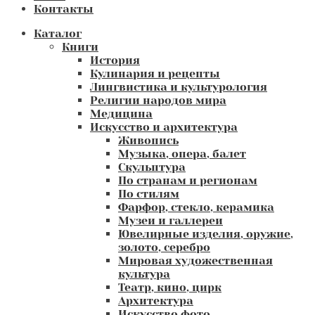
Контакты
Каталог
Книги
История
Кулинария и рецепты
Лингвистика и культурология
Религии народов мира
Медицина
Искусство и архитектура
Живопись
Музыка, опера, балет
Скульптура
По странам и регионам
По стилям
Фарфор, стекло, керамика
Музеи и галлереи
Ювелирные изделия, оружие,
золото, серебро
Мировая художественная
культура
Театр, кино, цирк
Архитектура
Искусство фото