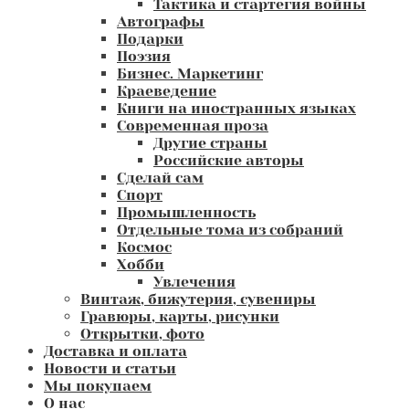
Тактика и стартегия войны
Автографы
Подарки
Поэзия
Бизнес. Маркетинг
Краеведение
Книги на иностранных языках
Современная проза
Другие страны
Российские авторы
Сделай сам
Спорт
Промышленность
Отдельные тома из собраний
Космос
Хобби
Увлечения
Винтаж, бижутерия, сувениры
Гравюры, карты, рисунки
Открытки, фото
Доставка и оплата
Новости и статьи
Мы покупаем
О нас