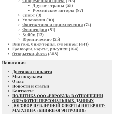
товаров
143
Современная проза
143
55
товара
Другие страны
55
товаров
87
Российские авторы
87
3
товаров
Спорт
3
товара
30
Увлечения
30
товаров
74
Фантастика и приключения
74
81
товара
Философия
81
12
товар
Хобби
12
товаров
25
Юридические
25
товаров
441
Винтаж, бижутерия, сувениры
441
184
товар
Гравюры, карты, рисунки
184
308
товара
Открытки, фото
308
товаров
Навигация
Доставка и оплата
Мы покупаем
О нас
Новости и статьи
Контакты
ПОЛИТИКА ООО «ЕВРОБУК» В ОТНОШЕНИИ
ОБРАБОТКИ ПЕРСОНАЛЬНЫХ ДАННЫХ
ДОГОВОР ПУБЛИЧНОЙ ОФЕРТЫ ИНТЕРНЕТ-
МАГАЗИНА «КНИЖНАЯ ЭНТРОПИЯ»